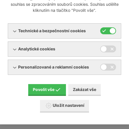
souhlas se zpracováním souborů cookies. Souhlas udělíte
kliknutím na tlačítko "Povolit vše".
Odborně servisujeme i většinu zařízení jiných výrobců na
trhu, mezi které patří například:
Technické a bezpečnostní cookies
Busch
Analytické cookies
Elmo Rietschle
Nash Elmo
Orion
Personalizované a reklamní cookies
Aerzen
Gardner Denver
Schmalz a mnoho jiných
Povolit vše
Zakázat vše
Naši servisní technici absolvují pravidelné školení u
výrobců, které na našem území zastupujeme.
Uložit nastavení
Posunujeme tak naši servisní činnost a služby
zákazníkům na další úroveň.