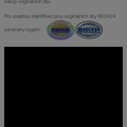
nákup originálních dílů.
Pro snadnou identifikaci jsou originálních díly BECKER
označeny logem