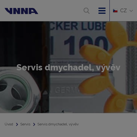
CZ
Servis dmychadel, vývěv
Úvod
Servis
Servis dmychadel, vývěv