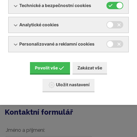
vývěv Becker
Technické a bezpečnostní cookies
Společnost YNNA s.r.o. je výhradním zástupcem značky
Analytické cookies
Becker v České republice a nabízí kompletní servisní
služby pro všechny typy vývěv Becker.
Personalizované a reklamní cookies
Poskytujeme autorizovaný servis vývěv a servis
dmychadel Becker.
Provádíme též generální opravy a servis zařízení Busch,
Povolit vše
Zakázat vše
Elmo Rietschle, Schmalz, Gardner Denver a dalších
značek.
Uložit nastavení
Pro více informací o
údržbě a servisu
nám zašelete
kontaktní formulář.
Kontaktní formulář
Jméno a příjmení: