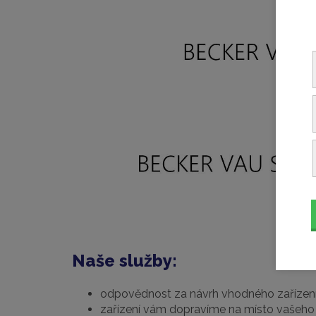
Naše služby:
odpovědnost za návrh vhodného zařízen
zařízení vám dopravíme na místo vašeho 