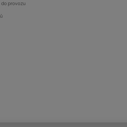
e do provozu
dů