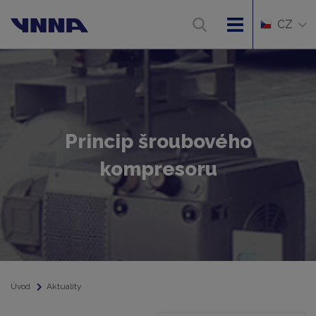
CZ
Princip šroubového
kompresoru
Úvod
Aktuality