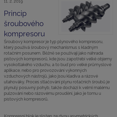
11. 2. 2019
Princip
šroubového
kompresoru
Šroubový kompresor je typ plynového kompresoru,
který
používá šroubový mechanismus s kladným
rotačním posunem. Běžně se používají jako náhrada
pístových kompresorů, kde jsou zapotřebí velké objemy
vysokotlakého vzduchu, a to buď pro velké průmyslové
aplikace, nebo pro provozování výkonných
vzduchových nástrojů, jako jsou kladiva a rázové
utahováky. Proces stlačování plynu rotačních šroubů je
plynulý posuvný pohyb, takže dochází k velmi malému
pulzování nebo rázovému proudění, jako je tomu u
pístových kompresorů.
Kompresní blok je složen ze dvou asymetrických,