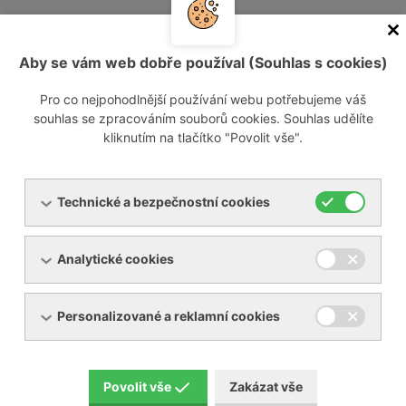
V této sekci našich stránek vám pomůžeme si vybrat to
správné zařízení pro vaši potřebu.
Aby se vám web dobře používal (Souhlas s cookies)
Jak vybrat kompresor
Pro co nejpohodlnější používání webu potřebujeme váš
souhlas se zpracováním souborů cookies. Souhlas udělíte
kliknutím na tlačítko "Povolit vše".
Jak vybrat kompresor
Technické a bezpečnostní cookies
Analytické cookies
Menu
Personalizované a reklamní cookies
Produkty
O společnosti
Pronájem zařízení
Servis
Povolit vše
Zakázat vše
Reference