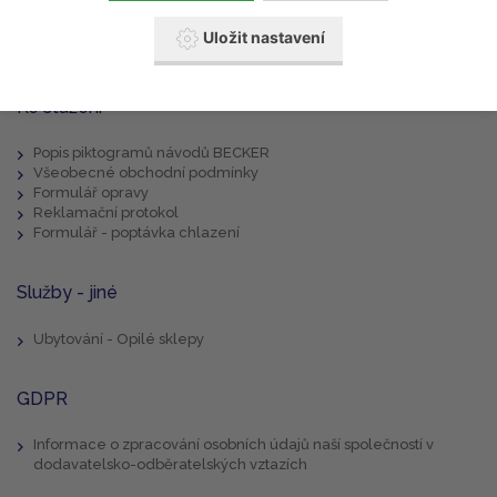
Akční zboží
Kontakty
Uložit nastavení
Aktuality
Ke stažení
Popis piktogramů návodů BECKER
Všeobecné obchodní podmínky
Formulář opravy
Reklamační protokol
Formulář - poptávka chlazení
Služby - jiné
Ubytování - Opilé sklepy
GDPR
Informace o zpracování osobních údajů naší společností v
dodavatelsko-odběratelských vztazích