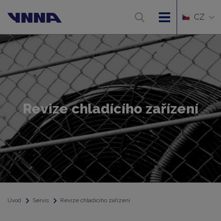
CZ
Revize chladícího zařízení
Úvod
Servis
Revize chladícího zařízení