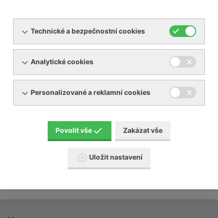
Technické a bezpečnostní cookies
Analytické cookies
Servis dmychadel, vývěv
Personalizované a reklamní cookies
Servis kompresorů
Servis sušiček a filtrů stlačených plynů
Povolit vše
Zakázat vše
Uložit nastavení
Revize chladícího zařízení