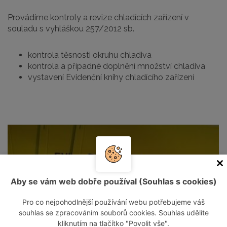
Provádíme kontroly a revize chladících zařízení v
souladu s vyhláškou 257/2012 sb.
kontrola těsnosti okruhu chladiva
kontrola a případné doplnění množství chladiva
vystavení Evidenční knihy chladícího zařízení
Aby se vám web dobře používal (Souhlas s cookies)
Pro co nejpohodlnější používání webu potřebujeme váš
souhlas se zpracováním souborů cookies. Souhlas udělíte
kliknutím na tlačítko "Povolit vše".