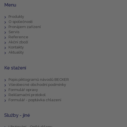
Menu
Produkty
O společnosti
Pronájem zařízení
Servis
Reference
Akční zboží
Kontakty
Aktuality
Ke stažení
Popis piktogramů návodů BECKER
Všeobecné obchodní podmínky
Formulář opravy
Reklamační protokol
Formulář - poptávka chlazení
Služby - jiné
Ubytování - Opilé sklepy