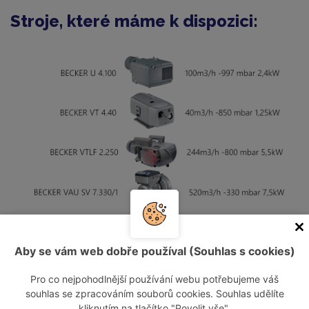
Stroje, které máme k dispozici:
Naše služby:
Aby se vám web dobře používal (Souhlas s cookies)
odpovědnost za návrh vhodného zařízení
Pro co nejpohodlnější používání webu potřebujeme váš
souhlas se zpracováním souborů cookies. Souhlas udělíte
zařízení vám dopravíme na místo vašeho určení
kliknutím na tlačítko "Povolit vše".