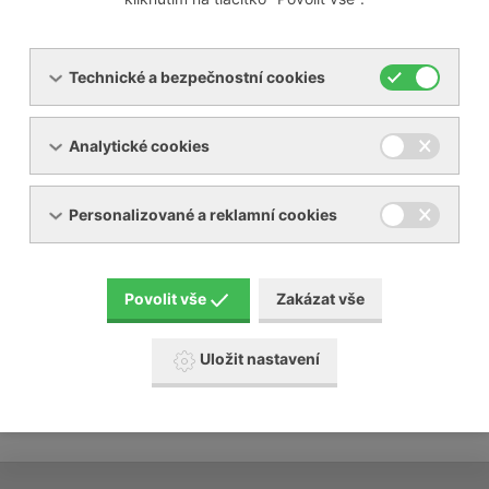
v případě nutnosti vám zařízení uvedeme do
provozu
převezmeme za Vás provoz zařízení
kalkulace nájemních a přepravních nákladů
Technické a bezpečnostní cookies
Naše požadavky:
Analytické cookies
vhodný prostor pro naše zařízení
vhodné rozvody a energie
Personalizované a reklamní cookies
Povolit vše
Zakázat vše
Uložit nastavení