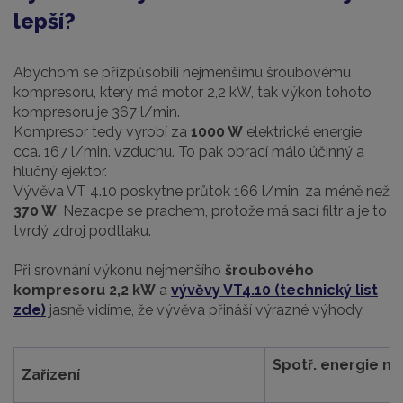
lepší?
Abychom se přizpůsobili nejmenšímu šroubovému
kompresoru, který má motor 2,2 kW, tak výkon tohoto
kompresoru je 367 l/min.
Kompresor tedy vyrobí za
1000 W
elektrické energie
cca. 167 l/min. vzduchu. To pak obrací málo účinný a
hlučný ejektor.
Vývěva VT 4.10 poskytne průtok 166 l/min. za méně než
370 W
. Nezacpe se prachem, protože má sací filtr a je to
tvrdý zdroj podtlaku.
Při srovnání výkonu nejmenšího
šroubového
kompresoru
2,2 kW
a
vývěvy VT4.10 (technický list
zde)
jasně vidíme, že vývěva přináší výrazné výhody.
Spotř. energie n
Zařízení