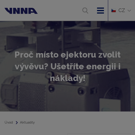
CZ
Proč místo ejektoru zvolit
vývěvu? Ušetříte energii i
náklady!
Úvod
Aktuality