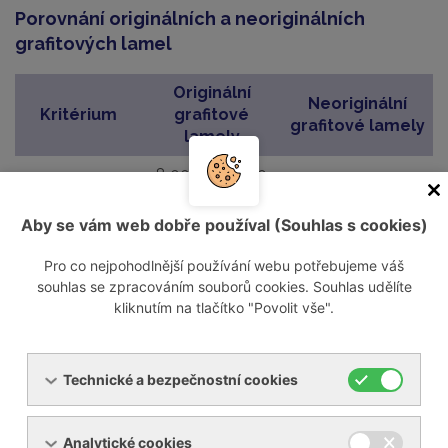
Porovnání originálních a neoriginálních
grafitových lamel
Originální
Neoriginální
Kritérium
grafitové
grafitové lamely
lamely
8 000 – 12 000
2 000 – 4 000
Životnost
provozních
provozních hodin
hodin
Aby se vám web dobře používal (Souhlas s cookies)
Optimalizované
Pro co nejpohodlnější používání webu potřebujeme váš
Materiál a
Neznámé složení,
výrobcem
souhlas se zpracováním souborů cookies. Souhlas udělíte
složení
často horší kvalita
Becker
kliknutím na tlačítko "Povolit vše".
100% jistota
Může se lišit, riziko
správného
Kompatibilita
špatného
Technické a bezpečnostní cookies
rozměru a
dosednutí
materiálu
Riziko
Může dojít k
Analytické cookies