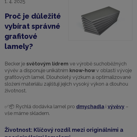
1. 4. 2025
Proč je důležité
vybírat správné
grafitové
lamely?
Becker je
světovým lídrem
ve výrobě suchoběžných
vývěv a disponuje unikátním
know-how
v oblasti vývoje
grafitových lamel. Dlouholetý výzkum a optimalizované
složení materiálu zajišťují jejich vysoký výkon a dlouhou
životnost.
✅📦 Rychlá dodávka lamel pro
dmychadla
i
vývěvy
–
vše máme skladem.
Životnost: Klíčový rozdíl mezi originálními a