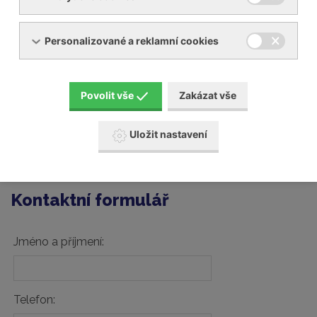
poškození
Prakticky nulové
nadměrnému
vývěvy
tření a přehřívání
Personalizované a reklamní cookies
Delší životnost =
Kratší životnost =
Ekonomická
méně častá
časté prostoje,
výhodnost
výměna
vyšší náklady
Povolit vše
Zakázat vše
Hledáte kvalitní grafitové lamely pro vaši vývěvu?
Uložit nastavení
Kontaktujte nás a rádi vám poradíme s výběrem
originálních dílů!
Kontaktní formulář
Jméno a příjmení:
Telefon: