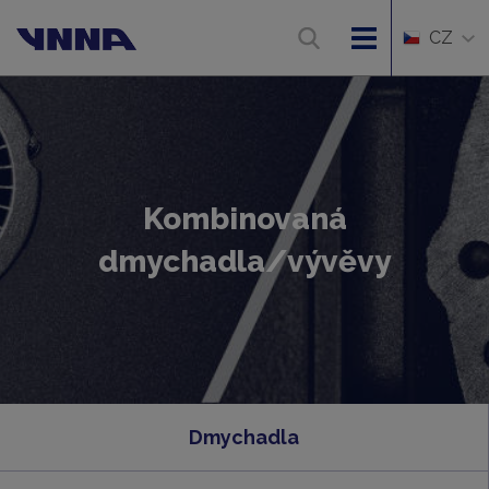
CZ
Kombinovaná
dmychadla/vývěvy
Dmychadla