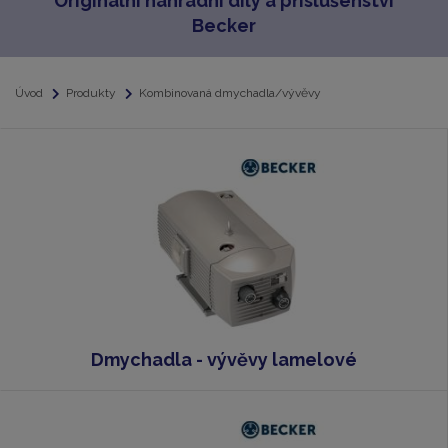
Originální náhradní díly a příslušenství
Becker
Úvod
Produkty
Kombinovaná dmychadla/vývěvy
Dmychadla - vývěvy lamelové