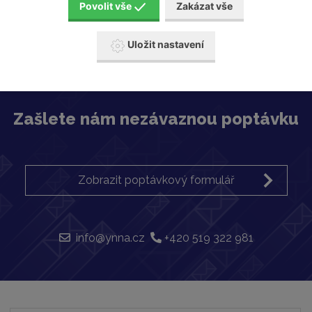
Povolit vše
Zakázat vše
Becker
Uložit nastavení
Zašlete nám nezávaznou poptávku
Zobrazit poptávkový formulář
info@ynna.cz
+420 519 322 981