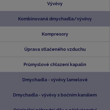
Vývěvy
Kombinovaná dmychadla/vývěvy
Kompresory
Úprava stlačeného vzduchu
Průmyslové chlazení kapalin
Dmychadla - vývěvy lamelové
Dmychadla - vývěvy s bočním kanálem