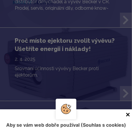
distributor dmychadel a vývěv Becker v ČR.
Prodej, servis, originální díly, odborné know-
how a 20+ let zkušeností.
Proč místo ejektoru zvolit vývěvu?
Ušetříte energii i náklady!
2. 4. 2025
Srovnání účinnosti vývěvy Becker proti
ejektorům.
Originální lamely a neoriginální
lamely pro vývěvy: Proč se vyplatí
Aby se vám web dobře používal (Souhlas s cookies)
investovat do kvality