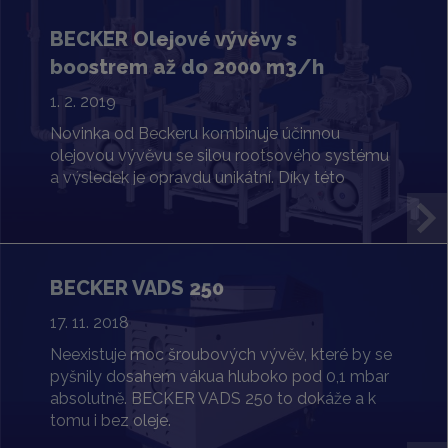
BECKER Olejové vývěvy s
boostrem až do 2000 m3/h
1. 2. 2019
Novinka od Beckeru kombinuje účinnou
olejovou vývěvu se silou rootsového systému
a výsledek je opravdu unikátní. Díky této
novince jsme vám schopni nabídnout až 2000
m3/h a podtlak 0,1 mbar abs.
BECKER VADS 250
17. 11. 2018
Neexistuje moc šroubových vývěv, které by se
pyšnily dosahem vákua hluboko pod 0,1 mbar
absolutně. BECKER VADS 250 to dokáže a k
tomu i bez oleje.