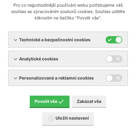
Pro co nejpohodlnější používání webu potřebujeme váš
1. 4. 2025
souhlas se zpracováním souborů cookies. Souhlas udělíte
kliknutím na tlačítko "Povolit vše".
Benefity použití originálních lamel Becker.
Technické a bezpečnostní cookies
Údržba suchoběžných vývěv
Analytické cookies
Becker: Klíč k dlouhé životnosti a
vysokému výkonu
Personalizované a reklamní cookies
31. 3. 2025
Bezolejová rotační dmychadla a vývěvy -
servis a údržba.
Povolit vše
Zakázat vše
Uložit nastavení
HAUG