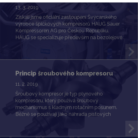
13. 3. 2019
Získali jsme oficiální zastoupení Švýcarského
výrobce špičkových kompresorů HAUG Sauer
Kompressoren AG pro Českou Republiku.
HAUG se specializuje především na bezolejové
a plynotěsné řešení určené pro ty nejnáročnější
požadavky.
Princip šroubového kompresoru
11. 2. 2019
Šroubový kompresor je typ plynového
kompresoru, který používá šroubový
mechanismus s kladným rotačním posunem.
Běžně se používají jako náhrada pístových
kompresorů, kde jsou zapotřebí velké objemy
vysokotlakého vzduchu. Výhodou šroubových
kompresorů je...